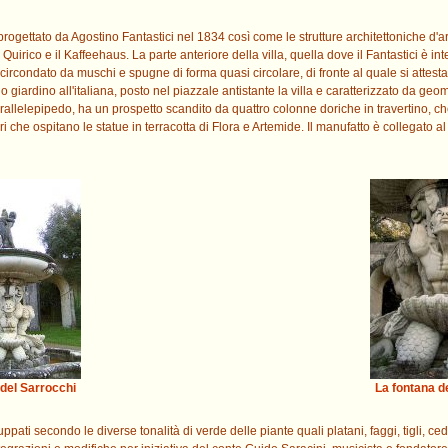
u progettato da Agostino Fantastici nel 1834 così come le strutture architettoniche d'ar
an Quirico e il Kaffeehaus. La parte anteriore della villa, quella dove il Fantastici 
circondato da muschi e spugne di forma quasi circolare, di fronte al quale si attesta
lo giardino all'italiana, posto nel piazzale antistante la villa e caratterizzato da ge
i parallelepipedo, ha un prospetto scandito da quattro colonne doriche in travertino,
ri che ospitano le statue in terracotta di Flora e Artemide. Il manufatto è collegato 
 del Sarrocchi
La fontana d
uppati secondo le diverse tonalità di verde delle piante quali platani, faggi, tigli, cedri,