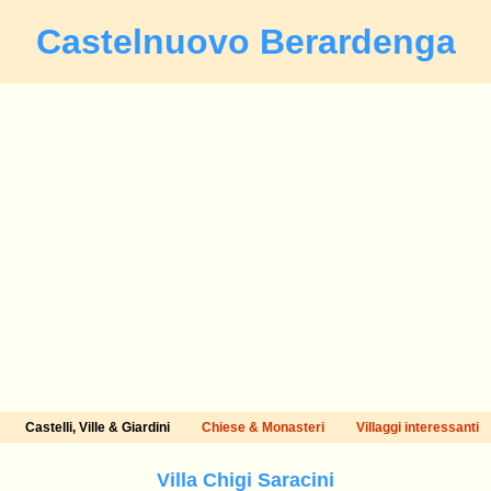
Castelnuovo Berardenga
Castelli, Ville & Giardini
Chiese & Monasteri
Villaggi interessanti
Villa Chigi Saracini