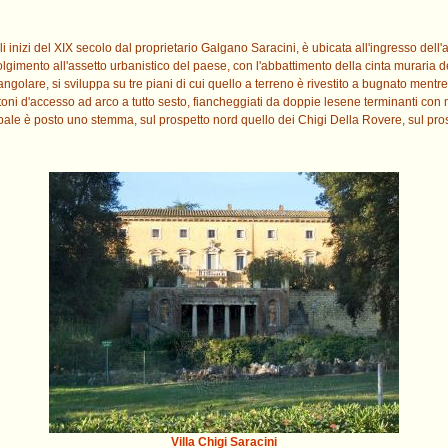
li inizi del XIX secolo dal proprietario Galgano Saracini, è ubicata all'ingresso dell'
gimento all'assetto urbanistico del paese, con l'abbattimento della cinta muraria de
angolare, si sviluppa su tre piani di cui quello a terreno è rivestito a bugnato mentre
rtoni d'accesso ad arco a tutto sesto, fiancheggiati da doppie lesene terminanti co
pale è posto uno stemma, sul prospetto nord quello dei Chigi Della Rovere, sul pros
Villa Chigi Saracini