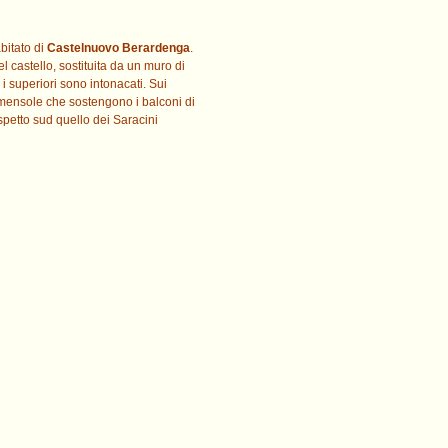
abitato di
Castelnuovo Berardenga
.
l castello, sostituita da un muro di
 i superiori sono intonacati. Sui
n mensole che sostengono i balconi di
petto sud quello dei Saracini